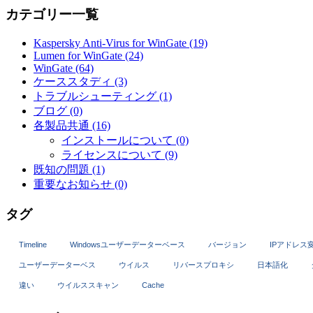
カテゴリー一覧
Kaspersky Anti-Virus for WinGate (19)
Lumen for WinGate (24)
WinGate (64)
ケーススタディ (3)
トラブルシューティング (1)
ブログ (0)
各製品共通 (16)
インストールについて (0)
ライセンスについて (9)
既知の問題 (1)
重要なお知らせ (0)
タグ
Timeline
Windowsユーザーデーターベース
バージョン
IPアドレス
ユーザーデーターベス
ウイルス
リバースプロキシ
日本語化
違い
ウイルススキャン
Cache