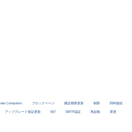
ain Computers
ブロックページ
購読期限更新
制限
同時接続
アップグレード保証更新
587
SMTP認証
再起動
変更