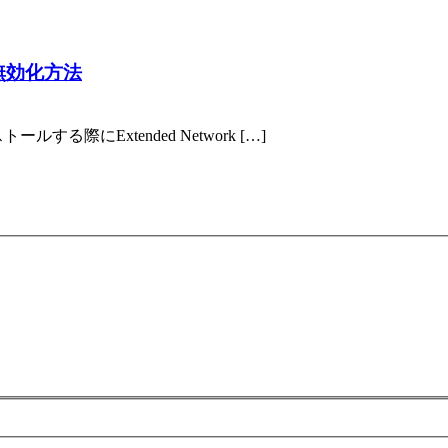
の無効化方法
る際にExtended Network […]